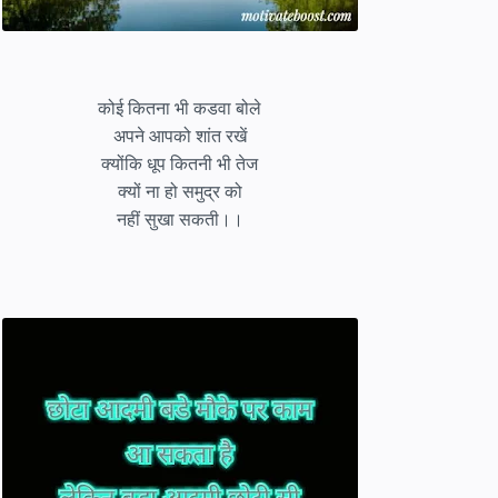
कोई कितना भी कडवा बोले
अपने आपको शांत रखें
क्योंकि धूप कितनी भी तेज
क्यों ना हो समुद्र को
नहीं सुखा सकती।।