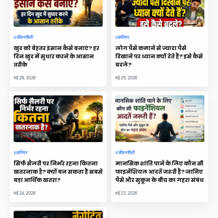
जीवनशैली
करियर
खुद को बेहतर इंसान कैसे बनाएं? हर
लोग पैसे कमाने से ज्यादा पैसे
दिन खुद में सुधार करने के आसान
दिखाने पर ध्यान क्यों देते हैं? इसे कैसे
तरीके
बदले?
मई 28, 2026
मई 25, 2026
करियर
जीवनशैली
सिर्फ सैलरी पर निर्भर रहना कितना
मानसिक शांति पाने के लिए कौन सी
खतरनाक है? क्यों बन सकता हैं सबसे
फाइनेंशियल आदतें जरूरी हैं? जानिए
बड़ा आर्थिक खतरा?
पैसे और सुकून के बीच का गहरा संबंध
मई 24, 2026
मई 23, 2026