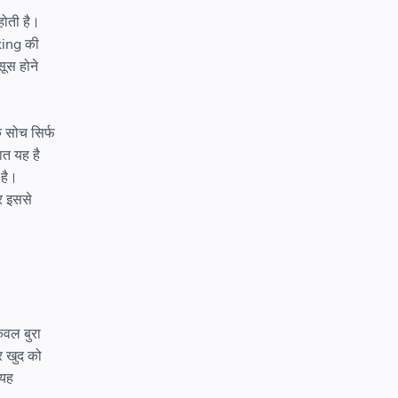
होती है।
nking की
ूस होने
क सोच सिर्फ
ात यह है
 है।
र इससे
ेवल बुरा
र खुद को
 यह