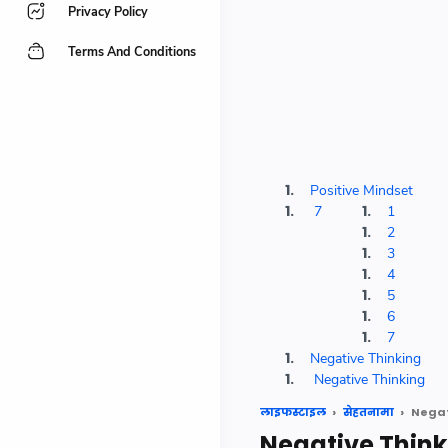
Privacy Policy
Terms And Conditions
Positive Mindset
7
1
2
3
4
5
6
7
Negative Thinking
Negative Thinking
लाइफस्टाइल
सेहतनामा
Negati
Negative Thinki