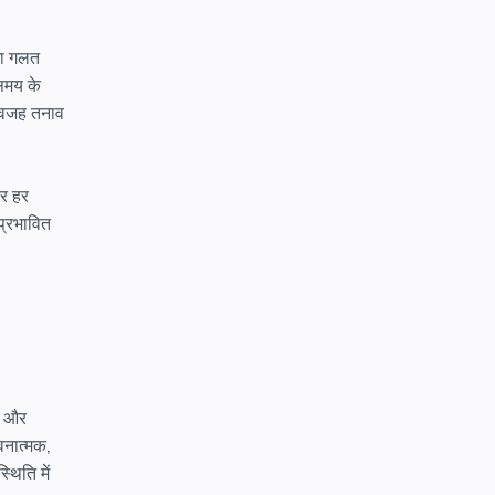
ेशा गलत
 समय के
ा वजह तनाव
और हर
प्रभावित
ि और
वनात्मक,
थिति में