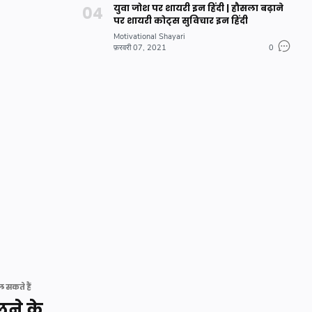
युवा जोश पर शायरी इन हिंदी | हौसला बढ़ाने
पर शायरी कोट्स सुविचार इन हिंदी
Motivational Shayari
फ़रवरी 07, 2021
0
सकते हैं
लने के